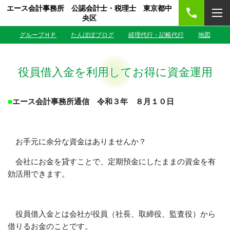
エース会計事務所 公認会計士・税理士 東京都中
央区
グループＨＰ
たんぽぽブログ
経理代行・記帳代行
地図
役員借入金を利用してお得に資金運用
■
エース会計事務所通信 令和３年 ８
月１０日
お手元に余分な資金はありませんか？
会社にお金を貸すことで、定期預金にしたままの資金を有
効活用できます。
役員借入金とは会社が役員（社長、取締役、監査役）から
借りるお金のことです。