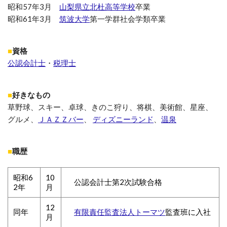
昭和57年3月
山梨県立北杜高等学校
卒業
昭和61年3月
筑波大学
第一学群社会学類卒業
■
資格
公認会計士
・
税理士
■
好きなもの
草野球、スキー、卓球、きのこ狩り、将棋、美術館、星座、
グルメ、
ＪＡＺＺバー
、
ディズニーランド
、
温泉
■
職歴
昭和6
10
公認会計士第2次試験合格
2年
月
12
同年
有限責任監査法人トーマツ
監査班に入社
月