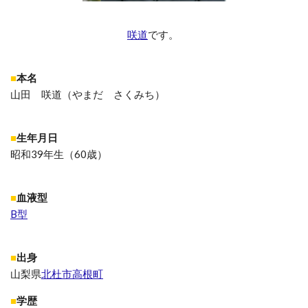
咲道
です。
■
本名
山田 咲道（やまだ さくみち）
■
生年月日
昭和39年生（60歳）
■
血液型
B型
■
出身
山梨県
北杜市高根町
■
学歴