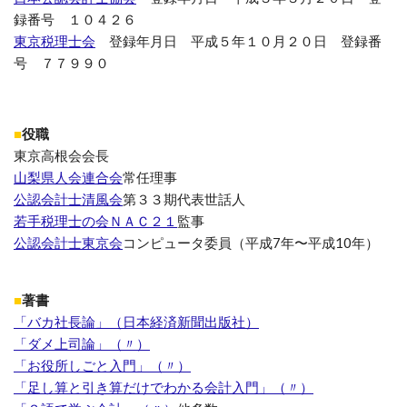
録番号 １０４２６
東京税理士会
登録年月日 平成５年１０月２０日 登録番
号 ７７９９０
■
役職
東京高根会会長
山梨県人会連合会
常任理事
公認会計士清風会
第３３期代表世話人
若手税理士の会ＮＡＣ２１
監事
公認会計士東京会
コンピュータ委員（平成7年〜平成10年）
■
著書
「バカ社長論」（日本経済新聞出版社）
「ダメ上司論」（〃）
「お役所しごと入門」（〃）
「足し算と引き算だけでわかる会計入門」（〃）