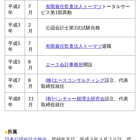
平成2
7
有限責任監査法人トーマツ
トータルサー
年
月
ビス第1部異動
平成3
2
公認会計士第3次試験合格
年
月
平成5
7
有限責任監査法人トーマツ
退職
年
月
平成5
8
エース会計事務所
開設
年
月
平成7
8
(株)エースコンサルティング
設立、代表
年
月
取締役就任
平成8
11
(有)ベンチャー税理士研究会
設立、代表
年
月
取締役就任
■
所属
日本公認会計士協会
登録年月日 平成３年３月２０日 登