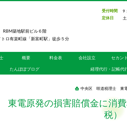
受付時間
9
定休日
土
号 RBM築地駅前ビル６階
メトロ有楽町線「新富町駅」徒歩５分
士
概要
料金表
会社設立
セカン
たんぽぽブログ
経理代行・記帳代
中央区 咲道税理士 東
東電原発の損害賠償金に消費
税）