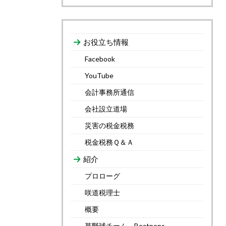
お役立ち情報
Facebook
YouTube
会計事務所通信
会社設立道場
災害の税金税務
税金税務Ｑ＆Ａ
紹介
プロローグ
咲道税理士
概要
草野球チーム Beatpops