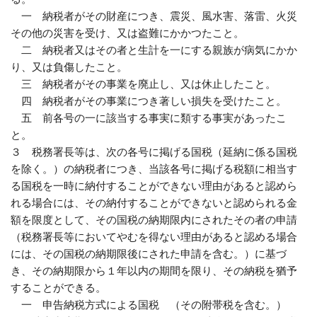
一 納税者がその財産につき、震災、風水害、落雷、火災
その他の災害を受け、又は盗難にかかつたこと。
二 納税者又はその者と生計を一にする親族が病気にかか
り、又は負傷したこと。
三 納税者がその事業を廃止し、又は休止したこと。
四 納税者がその事業につき著しい損失を受けたこと。
五 前各号の一に該当する事実に類する事実があったこ
と。
３ 税務署長等は、次の各号に掲げる国税（延納に係る国税
を除く。）の納税者につき、当該各号に掲げる税額に相当す
る国税を一時に納付することができない理由があると認めら
れる場合には、その納付することができないと認められる金
額を限度として、その国税の納期限内にされたその者の申請
（税務署長等においてやむを得ない理由があると認める場合
には、その国税の納期限後にされた申請を含む。）に基づ
き、その納期限から１年以内の期間を限り、その納税を猶予
することができる。
一 申告納税方式による国税 （その附帯税を含む。）