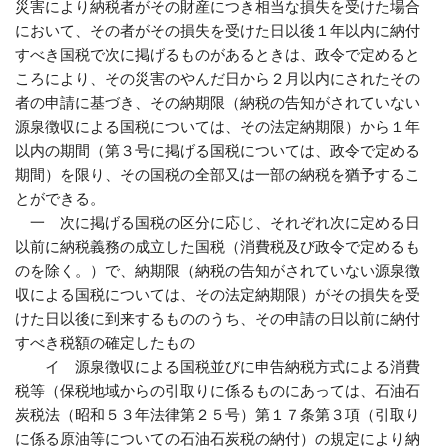
災害により納税者がその財産につき相当な損失を受けた場合
において、その者がその損失を受けた日以後１年以内に納付
すべき国税で次に掲げるものがあるときは、政令で定めると
ころにより、その災害のやんだ日から２月以内にされたその
者の申請に基づき、その納期限（納税の告知がされていない
源泉徴収による国税については、その法定納期限）から１年
以内の期間（第３号に掲げる国税については、政令で定める
期間）を限り、その国税の全部又は一部の納税を猶予するこ
とができる。
一 次に掲げる国税の区分に応じ、それぞれ次に定める日
以前に納税義務の成立した国税（消費税及び政令で定めるも
のを除く。）で、納期限（納税の告知がされていない源泉徴
収による国税については、その法定納期限）がその損失を受
けた日以後に到来するもののうち、その申請の日以前に納付
すべき税額の確定したもの
イ 源泉徴収による国税並びに申告納税方式による消費
税等（保税地域からの引取りに係るものにあっては、石油石
炭税法（昭和５３年法律第２５号）第１７条第３項（引取り
に係る原油等についての石油石炭税の納付）の規定により納