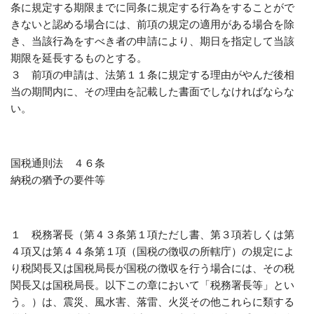
条に規定する期限までに同条に規定する行為をすることがで
きないと認める場合には、前項の規定の適用がある場合を除
き、当該行為をすべき者の申請により、期日を指定して当該
期限を延長するものとする。
３ 前項の申請は、法第１１条に規定する理由がやんだ後相
当の期間内に、その理由を記載した書面でしなければならな
い。
国税通則法 ４６条
納税の猶予の要件等
１ 税務署長（第４３条第１項ただし書、第３項若しくは第
４項又は第４４条第１項（国税の徴収の所轄庁）の規定によ
り税関長又は国税局長が国税の徴収を行う場合には、その税
関長又は国税局長。以下この章において「税務署長等」とい
う。）は、震災、風水害、落雷、火災その他これらに類する