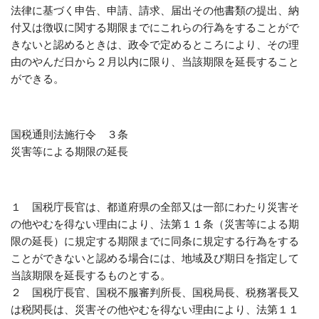
法律に基づく申告、申請、請求、届出その他書類の提出、納
付又は徴収に関する期限までにこれらの行為をすることがで
きないと認めるときは、政令で定めるところにより、その理
由のやんだ日から２月以内に限り、当該期限を延長すること
ができる。
国税通則法施行令 ３条
災害等による期限の延長
１ 国税庁長官は、都道府県の全部又は一部にわたり災害そ
の他やむを得ない理由により、法第１１条（災害等による期
限の延長）に規定する期限までに同条に規定する行為をする
ことができないと認める場合には、地域及び期日を指定して
当該期限を延長するものとする。
２ 国税庁長官、国税不服審判所長、国税局長、税務署長又
は税関長は、災害その他やむを得ない理由により、法第１１