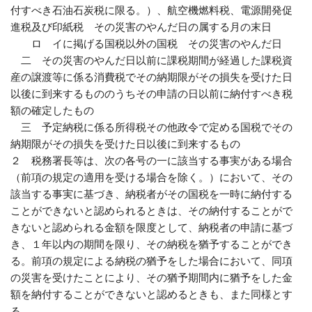
付すべき石油石炭税に限る。）、航空機燃料税、電源開発促
進税及び印紙税 その災害のやんだ日の属する月の末日
ロ イに掲げる国税以外の国税 その災害のやんだ日
二 その災害のやんだ日以前に課税期間が経過した課税資
産の譲渡等に係る消費税でその納期限がその損失を受けた日
以後に到来するもののうちその申請の日以前に納付すべき税
額の確定したもの
三 予定納税に係る所得税その他政令で定める国税でその
納期限がその損失を受けた日以後に到来するもの
２ 税務署長等は、次の各号の一に該当する事実がある場合
（前項の規定の適用を受ける場合を除く。）において、その
該当する事実に基づき、納税者がその国税を一時に納付する
ことができないと認められるときは、その納付することがで
きないと認められる金額を限度として、納税者の申請に基づ
き、１年以内の期間を限り、その納税を猶予することができ
る。前項の規定による納税の猶予をした場合において、同項
の災害を受けたことにより、その猶予期間内に猶予をした金
額を納付することができないと認めるときも、また同様とす
る。