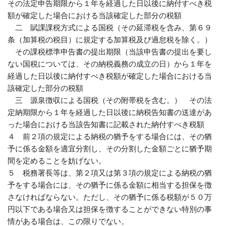
その法定申告期限から１年を経過した日以後に納付すべき税
額が確定した場合における当該確定した部分の税額
二 賦課課税方式による国税（その延滞税を含み、第６９
条（加算税の税目）に規定する加算税及び過怠税を除く。）
その課税標準申告書の提出期限（当該申告書の提出を要し
ない国税については、その納税義務の成立の日）から１年を
経過した日以後に納付すべき税額が確定した場合における当
該確定した部分の税額
三 源泉徴収による国税（その附帯税を含む。） その法
定納期限から１年を経過した日以後に納税告知書の送達があ
った場合における当該告知書に記載された納付すべき税額
４ 前２項の規定による納税の猶予をする場合には、その猶
予に係る金額を適宜分割し、その分割した金額ごとに猶予期
間を定めることを妨げない。
５ 税務署長等は、第２項又は第３項の規定による納税の猶
予をする場合には、その猶予に係る金額に相当する担保を徴
さなければならない。ただし、その猶予に係る税額が５０万
円以下である場合又は担保を徴することができない特別の事
情がある場合は、この限りでない。