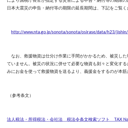
日本大震災の申告・納付等の期限の延長期間は、下記をご覧く
http://www.nta.go.jp/sonota/sonota/osirase/data/h23/jishin
なお、救援物資は仕分け作業に手間がかかるため、被災した
ていません。被災の状況に併せて必要な物資も刻々と変化する
みにお金を使って救援物資を送るより、義援金をするのが本筋
（参考条文）
法人税法・所得税法・会社法 税法令条文検索ソフト TAX Navi