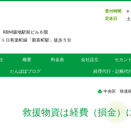
受付時間
9
定休日
土
号 RBM築地駅前ビル６階
メトロ有楽町線「新富町駅」徒歩５分
士
概要
料金表
会社設立
セカン
たんぽぽブログ
経理代行・記帳代
中央区 咲道
救援物資は経費（損金）