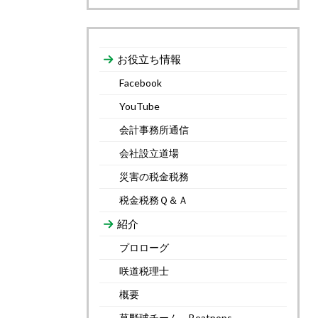
お役立ち情報
Facebook
YouTube
会計事務所通信
会社設立道場
災害の税金税務
税金税務Ｑ＆Ａ
紹介
プロローグ
咲道税理士
概要
草野球チーム Beatpops