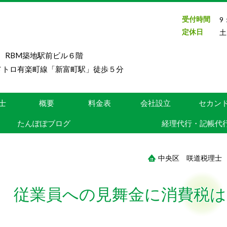
受付時間
9
定休日
土
号 RBM築地駅前ビル６階
メトロ有楽町線「新富町駅」徒歩５分
士
概要
料金表
会社設立
セカン
たんぽぽブログ
経理代行・記帳代
中央区 咲道税理士
従業員への見舞金に消費税は