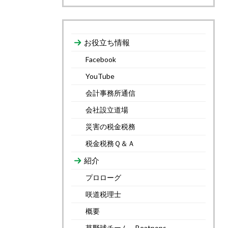
お役立ち情報
Facebook
YouTube
会計事務所通信
会社設立道場
災害の税金税務
税金税務Ｑ＆Ａ
紹介
プロローグ
咲道税理士
概要
草野球チーム Beatpops