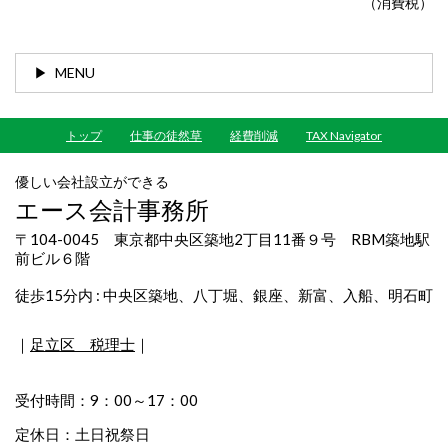
（消費税）
MENU
トップ
仕事の徒然草
経費削減
TAX Navigator
優しい会社設立ができる
エース会計事務所
〒104-0045 東京都中央区築地2丁目11番９号 RBM築地駅
前ビル６階
徒歩15分内 : 中央区築地、八丁堀、銀座、新富、入船、明石町
｜
足立区 税理士
｜
受付時間：9：00～17：00
定休日：土日祝祭日