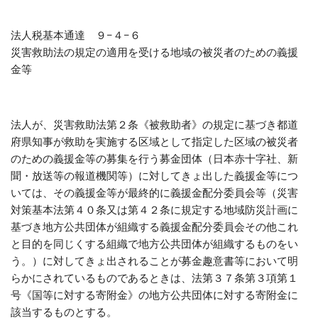
法人税基本通達 ９−４−６
災害救助法の規定の適用を受ける地域の被災者のための義援
金等
法人が、災害救助法第２条《被救助者》の規定に基づき都道
府県知事が救助を実施する区域として指定した区域の被災者
のための義援金等の募集を行う募金団体（日本赤十字社、新
聞・放送等の報道機関等）に対してきょ出した義援金等につ
いては、その義援金等が最終的に義援金配分委員会等（災害
対策基本法第４０条又は第４２条に規定する地域防災計画に
基づき地方公共団体が組織する義援金配分委員会その他これ
と目的を同じくする組織で地方公共団体が組織するものをい
う。）に対してきょ出されることが募金趣意書等において明
らかにされているものであるときは、法第３７条第３項第１
号《国等に対する寄附金》の地方公共団体に対する寄附金に
該当するものとする。