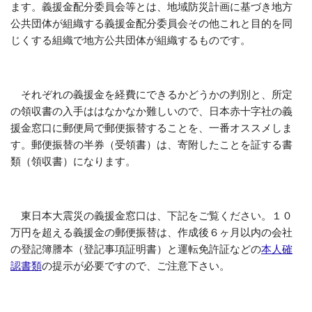
ます。義援金配分委員会等とは、地域防災計画に基づき地方
公共団体が組織する義援金配分委員会その他これと目的を同
じくする組織で地方公共団体が組織するものです。
それぞれの義援金を経費にできるかどうかの判別と、所定
の領収書の入手ははなかなか難しいので、日本赤十字社の義
援金窓口に郵便局で郵便振替することを、一番オススメしま
す。郵便振替の半券（受領書）は、寄附したことを証する書
類（領収書）になります。
東日本大震災の義援金窓口は、下記をご覧ください。１０
万円を超える義援金の郵便振替は、作成後６ヶ月以内の会社
の登記簿謄本（登記事項証明書）と運転免許証などの
本人確
認書類
の提示が必要ですので、ご注意下さい。