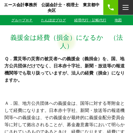
エース会計事務所 公認会計士・税理士 東京都中
央区
グループＨＰ
たんぽぽブログ
経理代行・記帳代行
地図
義援金は経費（損金）になるか （法
人）
Ｑ．震災等の災害の被災者への義援金（義捐金）を、国、地
方公共団体だけでなく、日本赤十字社、新聞・放送等の報道
機関等でも取り扱っていますが、法人の経費（損金）になり
ますか。
Ａ．国、地方公共団体への義援金は、国等に対する寄附金と
して経費になります。日本赤十字社、新聞・放送等の報道機
関等への義援金は、その義援金が最終的に義援金配分委員会
等に対して拠出されることが、募金趣意書等において明らか
にされているものであるときは、経費になります。経費にす