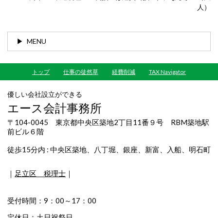
人）
MENU
トップ
仕事の徒然草
経費削減
TAX Navigator
優しい会社設立ができる
エース会計事務所
〒104-0045 東京都中央区築地2丁目11番９号 RBM築地駅
前ビル６階
徒歩15分内 : 中央区築地、八丁堀、銀座、新富、入船、明石町
｜
足立区 税理士
｜
受付時間：9：00～17：00
定休日：土日祝祭日